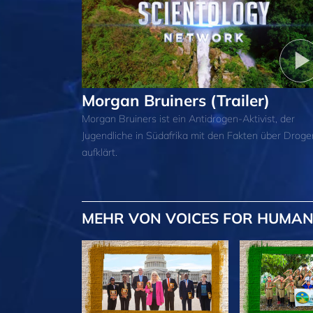
Morgan Bruiners (Trailer)
Morgan Bruiners ist ein Antidrogen-Aktivist, der
Jugendliche in Südafrika mit den Fakten über Droge
aufklärt.
MEHR
VON VOICES FOR HUMAN