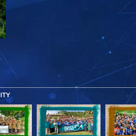
n
ITY