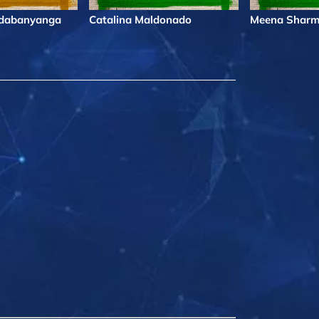
ndabanyanga
Catalina Maldonado
Meena Shar