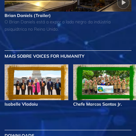
Brian Daniels (Trailer)
O Brian Daniels está a expor o lado negro da indústria
psiquiátrica no Reino Unido.
MAIS
SOBRE VOICES FOR HUMANITY
Isabelle Vladoiu
Chefe Marcos Santos Jr.
DOWNLOADS