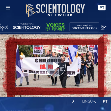
PT
Play
Video
LÍNGUA:
PT