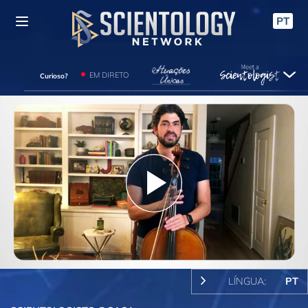
PT
EM DIRETO
Curioso?
Play
Video
LÍNGUA:
PT