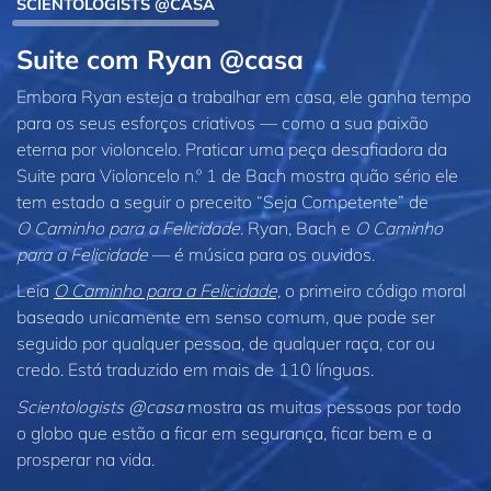
SCIENTOLOGISTS @CASA
Suite com Ryan @casa
Embora Ryan esteja a trabalhar em casa, ele ganha tempo
para os seus esforços criativos — como a sua paixão
eterna por violoncelo. Praticar uma peça desafiadora da
Suite para Violoncelo n.º 1 de Bach mostra quão sério ele
tem estado a seguir o preceito “Seja Competente” de
O Caminho para a Felicidade
. Ryan, Bach e
O Caminho
para a Felicidade
— é música para os ouvidos.
Leia
O Caminho para a Felicidade,
o primeiro código moral
baseado unicamente em senso comum, que pode ser
seguido por qualquer pessoa, de qualquer raça, cor ou
credo. Está traduzido em mais de 110 línguas.
Scientologists @casa
mostra as muitas pessoas por todo
o globo que estão a ficar em segurança, ficar bem e a
prosperar na vida.