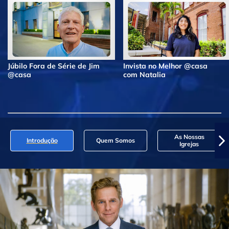
Júbilo Fora de Série de Jim
Invista no Melhor @casa
@casa
com Natalia
As Nossas
Introdução
Quem Somos
Igrejas