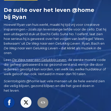
De suite over het leven @home
bij Ryan
Hoewel Ryan van huis werkt, maakt hij tijd vrij voor creatieve
inspanningen – zoals zijn levenslange liefde voor de cello. Dat hij
een uitdagend stuk uit Bachs Cello Suite No. 1 oefent, laat zien
hoe serieus hij is geweest over het volgen van leefregel ‘Wees
bekwaam’ uit
De Weg naar een Gelukkig Leven
. Ryan, Bach en
De Weg naar een Gelukkig Leven
– dat klinkt als muziek in de
oren.
Lees
De Weg naar een Gelukkig Leven
, de eerste morele code
die geheel gebaseerd is op gezond verstand, eentje die door
iedereen gevolgd kan worden, van welk ras, welke huidskleur of
welk geloof dan ook. Vertaald in meer dan 110 talen.
Scientologists @home
laat vele mensen uit de hele wereld zien
die veilig blijven, gezond blijven en die het goed doen in
het leven.