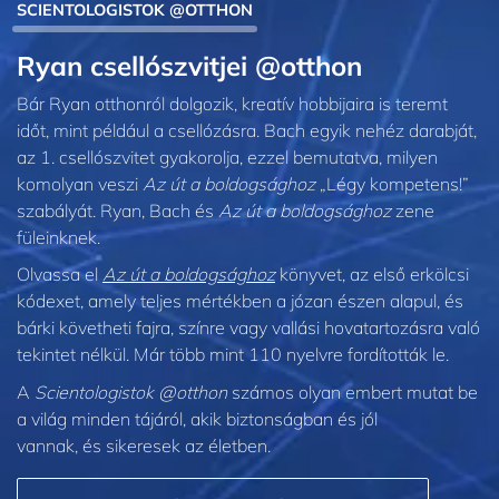
SCIENTOLOGISTOK @OTTHON
Ryan csellószvitjei @otthon
Bár Ryan otthonról dolgozik, kreatív hobbijaira is teremt
időt, mint például a csellózásra. Bach egyik nehéz darabját,
az 1. csellószvitet gyakorolja, ezzel bemutatva, milyen
komolyan veszi
Az út a boldogsághoz
„Légy kompetens!”
szabályát. Ryan, Bach és
Az út a boldogsághoz
zene
füleinknek.
Olvassa el
Az út a boldogsághoz
könyvet, az első erkölcsi
kódexet, amely teljes mértékben a józan észen alapul, és
bárki követheti fajra, színre vagy vallási hovatartozásra való
tekintet nélkül. Már több mint 110 nyelvre fordították le.
A
Scientologistok @otthon
számos olyan embert mutat be
a világ minden tájáról, akik biztonságban és jól
vannak, és sikeresek az életben.