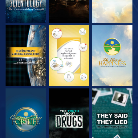
MŰSORNÉZÉS
MŰSORNÉZÉS
MŰSORNÉZÉS
MŰSORNÉZÉS
MŰSORNÉZÉS
MŰSORNÉZÉS