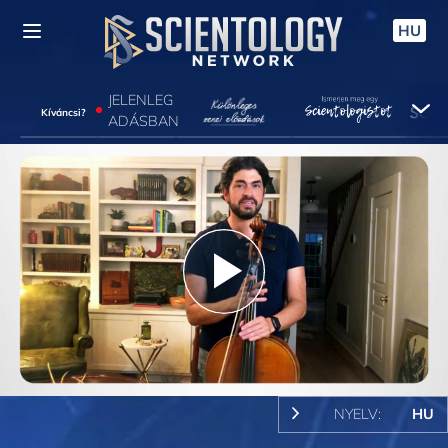
HU
JELENLEG
Kíváncsi?
ADÁSBAN
Play
Video
NYELV:
HU