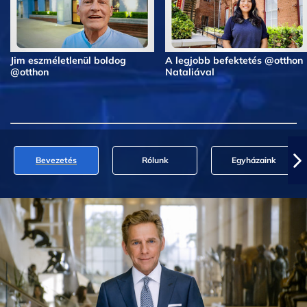
Jim eszméletlenül boldog
A legjobb befektetés @otthon
@otthon
Nataliával
Bevezetés
Rólunk
Egyházaink