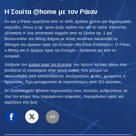
Η Σουίτα @home με τον Ράιαν
Αν και ο Ράιαν εργάζεται από το σπίτι, βρίσκει χρόνο για δημιουργικές
ασχολίες, όπως η εφ’ όρου ζωής αγάπη του για το τσέλο. Κάνοντας
εξάσκηση σ’ ένα απαιτητικό κομμάτι από τη Σουίτα αρ. 1 για
Βιολοντσέλο του Μπαχ δείχνει με πόση συνέπεια ακολουθεί το
δίδαγμα του
Δρόμου προς την Ευτυχία
«Να Είσαι Επιδέξιος». Ο Ράιαν,
ο Μπαχ και
Ο Δρόμος προς την Ευτυχία
– πρόκειται για κάτι το
ονειρικό.
Διάβασε τον
Δρόμο προς την Ευτυχία
, τον πρώτο κώδικα ηθών που
βασίζεται εξ ολοκλήρου στην κοινή λογική, που μπορεί να
ακολουθηθεί από οποιονδήποτε, ανεξαρτήτως φυλής, χρώματος ή
θρησκείας. Έχει μεταφραστεί σε περισσότερες από 110 γλώσσες.
To
Scientologists @home
παρουσιάζει τους πολλούς ανθρώπους σε
όλο τον κόσμο που παραμένουν ασφαλείς, παραμένουν υγιείς και
ακμάζουν στη ζωή.