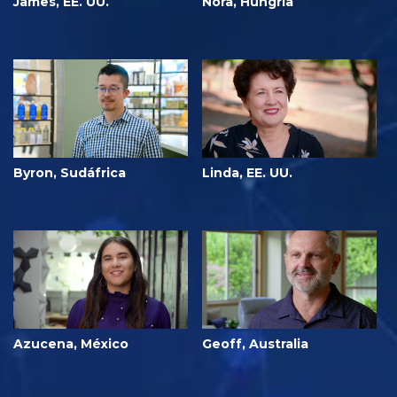
James, EE. UU.
Nóra, Hungría
Byron, Sudáfrica
Linda, EE. UU.
Azucena, México
Geoff, Australia