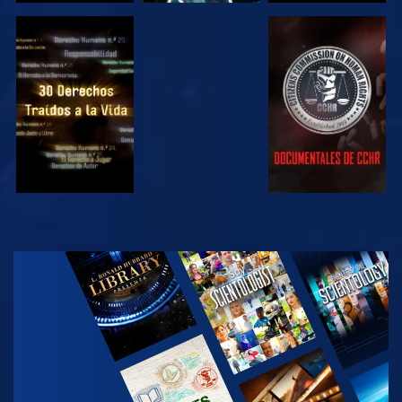
VE
VE
VE
VE
EXPLORA LAS
SERIES