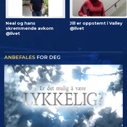
Neal og hans
Jill er oppstemt i Valley
skremmende avkom
@livet
@livet
ANBEFALES
FOR DEG