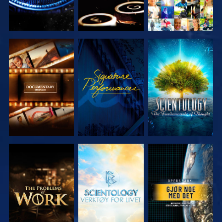
UTFORSK
SE
UTFORSK
SERIEN
SERIEN
UTFORSK
UTFORSK
SE
SERIEN
SERIEN