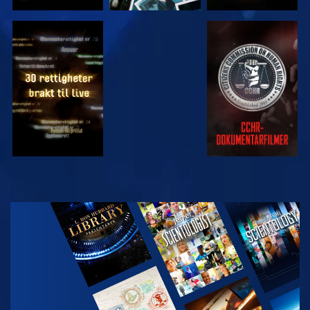
SE
SE
SE
SE
UTFORSK
SERIEN