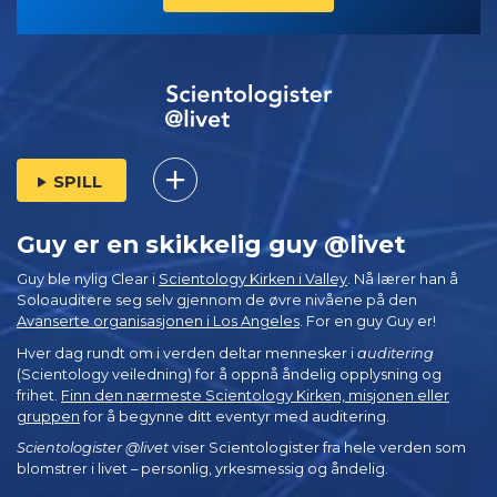
SPILL
Guy er en skikkelig guy @livet
Guy ble nylig Clear i
Scientology Kirken i Valley
. Nå lærer han å
Soloauditere seg selv gjennom de øvre nivåene på den
Avanserte organisasjonen i Los Angeles
. For en guy Guy er!
Hver dag rundt om i verden deltar mennesker i
auditering
(Scientology veiledning) for å oppnå åndelig opplysning og
frihet.
Finn den nærmeste Scientology Kirken, misjonen eller
gruppen
for å begynne ditt eventyr med auditering.
Scientologister @livet
viser Scientologister fra hele verden som
blomstrer i
livet – personlig,
yrkesmessig og åndelig.