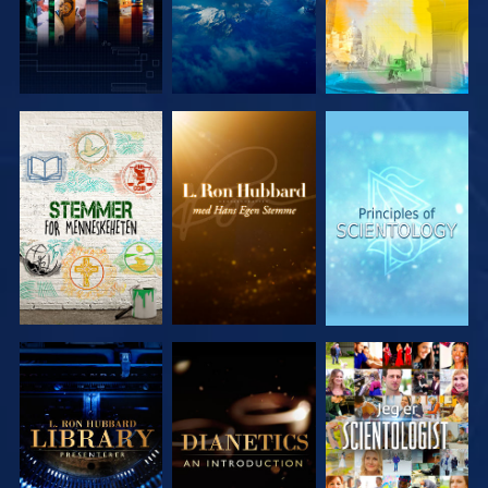
UTFORSK
UTFORSK
UTFORSK
SERIEN
SERIEN
SERIEN
UTFORSK
UTFORSK
SE
SERIEN
SERIEN