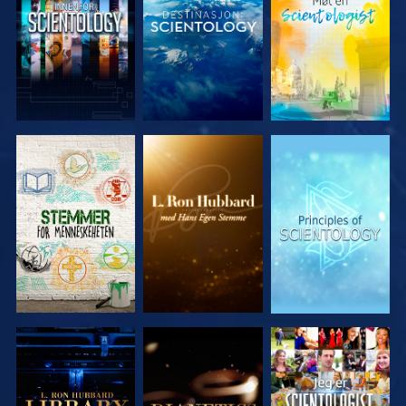
UTFORSK
UTFORSK
UTFORSK
SERIEN
SERIEN
SERIEN
UTFORSK
UTFORSK
SE
SERIEN
SERIEN