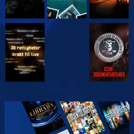
SE
SE
SE
SE
UTFORSK
SERIEN