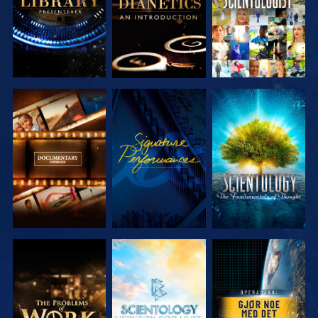
UTFORSK
SE
UTFORSK
SERIEN
SERIEN
UTFORSK
UTFORSK
SE
SERIEN
SERIEN