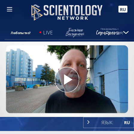
RU
LIVE
Любопытно?
Play
Video
ЯЗЫК:
RU