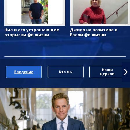
Нил и его устрашающие
Джилл на позитиве в
отпрыски @в жизни
Вэлли @в жизни
Наши
Введение
Кто мы
церкви