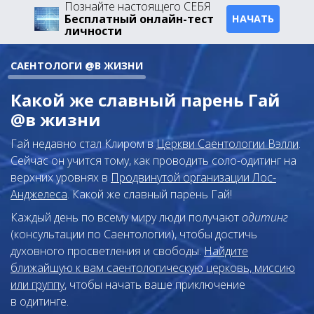
Познайте настоящего СЕБЯ
Бесплатный онлайн-тест
НАЧАТЬ
личности
САЕНТОЛОГИ @В ЖИЗНИ
Какой же славный парень Гай
@в жизни
Гай недавно стал Клиром в
Церкви Саентологии Вэлли
.
Сейчас он учится тому, как проводить соло-одитинг на
верхних уровнях в
Продвинутой организации Лос-
Анджелеса
. Какой же славный парень Гай!
Каждый день по всему миру люди получают
одитинг
(консультации по Саентологии), чтобы достичь
духовного просветления и свободы.
Найдите
ближайшую к вам саентологическую церковь, миссию
или группу
, чтобы начать ваше приключение
в одитинге.