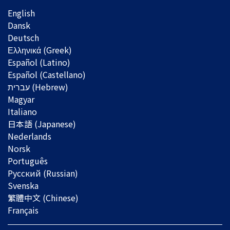
English
Dansk
Deutsch
Ελληνικά (Greek)
Español (Latino)
Español (Castellano)
Magyar
Italiano
日本語 (Japanese)
Nederlands
Norsk
Português
Русский (Russian)
Svenska
繁體中文 (Chinese)
Français