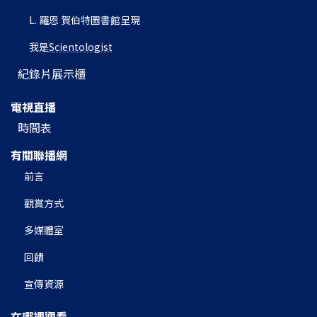
L. 羅恩 賀伯特圖書館呈現
我是
Scientologist
紀錄片展示櫃
電視直播
時間表
有關聯播網
前言
觀賞方式
多媒體室
回饋
宣傳資源
在哪裡觀看