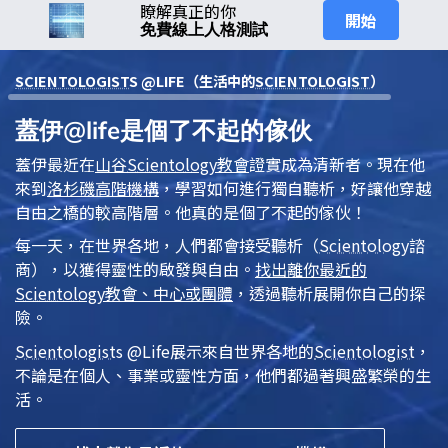
瞭解真正的你
開始
免費線上人格測試
SCIENTOLOGIST
S @LIFE（生活中的
SCIENTOLOGIST
）
蓋伊@life是個了不起的傢伙
蓋伊最近在
山谷
Scientology
教會
證實成為清新者。現在他
來到
洛杉磯高階機構
，學習如何進行獨自聽析，好讓他穿越
自由之橋的較高階層。他真的是個了不起的傢伙！
每一天，在世界各地，人們都會接受
聽析
（
Scientology
諮
商），以獲得靈性的啟發與自由。
找出離你最近的
Scientology
教會、中心或團體
，透過聽析展開你自己的探
險。
Scientologist
s @Life
展示來自世界各地的
Scientologist
，
不論是在個人、事業或靈性方面，他們都過著興盛繁榮的生
活。