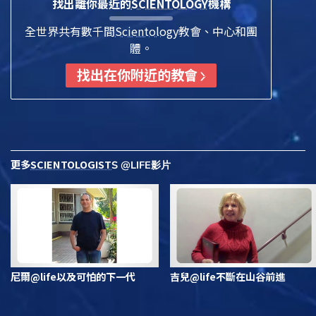
找出離你最近的
SCIENTOLOGY
機構
全世界共有數千間
Scientology
教會、中心和團
體。
找出在你附近的教會
更多
SCIENTOLOGIST
S @LIFE影片
尼爾@life以及可怕的下一代
吉兒@life不斷在山谷前進