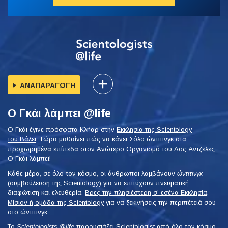
ΑΝΑΠΑΡΑΓΩΓΗ
Ο Γκάι λάμπει @life
Ο Γκάι έγινε πρόσφατα Κλήαρ στην
Εκκλησία της Scientology
του Βάλεϊ
. Τώρα μαθαίνει πώς να κάνει Σόλο ώντιτινγκ στα
προχωρημένα επίπεδα στον
Ανώτερο Οργανισμό του Λος Άντζελες
.
Ο Γκάι λάμπει!
Κάθε μέρα, σε όλο τον κόσμο, οι άνθρωποι λαμβάνουν
ώντιτινγκ
(συμβούλευση της Scientology) για να επιτύχουν πνευματική
διαφώτιση και ελευθερία.
Βρες την πλησιέστερη σ’ εσένα Εκκλησία,
Μίσιον ή ομάδα της Scientology
για να ξεκινήσεις την περιπέτειά σου
στο ώντιτινγκ.
Το
Scientologists @life
παρουσιάζει Scientologist από όλο τον κόσμο