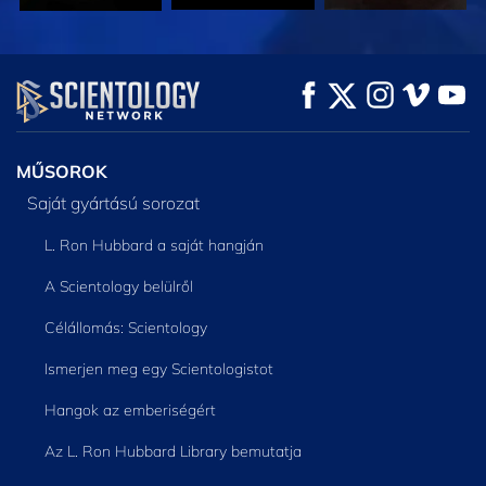
MŰSORNÉZÉS
MŰSORNÉZÉS
A SOROZAT
RÉSZEI
MŰSOROK
Saját gyártású sorozat
L. Ron Hubbard a saját hangján
A Scientology belülről
Célállomás: Scientology
Ismerjen meg egy Scientologistot
Hangok az emberiségért
Az L. Ron Hubbard Library bemutatja