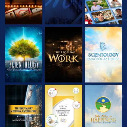
A SOROZAT
A SOROZAT
A SOROZAT
RÉSZEI
RÉSZEI
RÉSZEI
MŰSORNÉZÉS
MŰSORNÉZÉS
MŰSORNÉZÉS