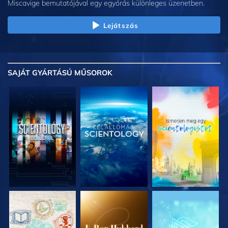
Miscavige bemutatójával egy egyórás különleges üzenetben.
Lejátszás
SAJÁT GYÁRTÁSÚ MŰSOROK
A SOROZAT
A SOROZAT
A SOROZAT