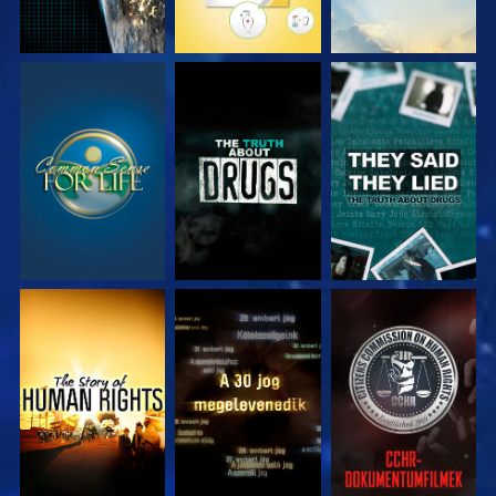
MŰSORNÉZÉS
MŰSORNÉZÉS
MŰSORNÉZÉS
MŰSORNÉZÉS
MŰSORNÉZÉS
MŰSORNÉZÉS