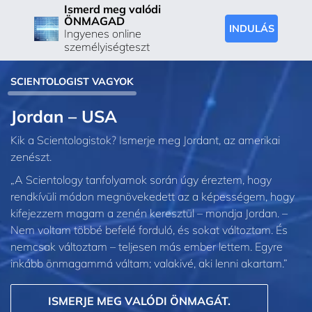
Ismerd meg valódi
ÖNMAGAD
INDULÁS
Ingyenes online
személyiségteszt
SCIENTOLOGIST VAGYOK
Jordan – USA
Kik a Scientologistok? Ismerje meg Jordant, az amerikai
zenészt.
„A Scientology tanfolyamok során úgy éreztem, hogy
rendkívüli módon megnövekedett az a képességem, hogy
kifejezzem magam a zenén keresztül – mondja Jordan. –
Nem voltam többé befelé forduló, és sokat változtam. És
nemcsak változtam – teljesen más ember lettem. Egyre
inkább önmagammá váltam; valakivé, aki lenni akartam.”
ISMERJE MEG VALÓDI ÖNMAGÁT.