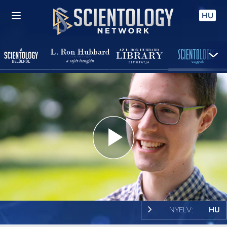
HU
Play
Video
NYELV:
HU