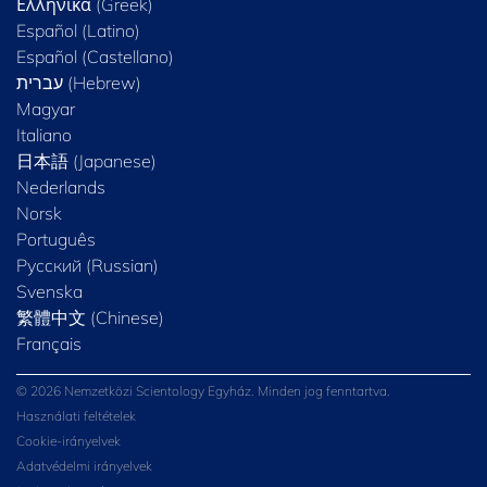
Ελληνικά (Greek)
Español (Latino)
Español (Castellano)
Magyar
Italiano
日本語 (Japanese)
Nederlands
Norsk
Português
Русский (Russian)
Svenska
繁體中文 (Chinese)
Français
© 2026 Nemzetközi Scientology Egyház. Minden jog fenntartva.
Használati feltételek
Cookie-irányelvek
Adatvédelmi irányelvek