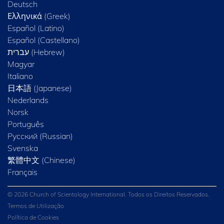
Deutsch
Ελληνικά (Greek)
Español (Latino)
Español (Castellano)
Magyar
Italiano
日本語 (Japanese)
Nederlands
Norsk
Português
Русский (Russian)
Svenska
繁體中文 (Chinese)
Français
© 2026 Church of Scientology International. Todos os Direitos Reservados.
Termos de Utilização
Política de Cookies