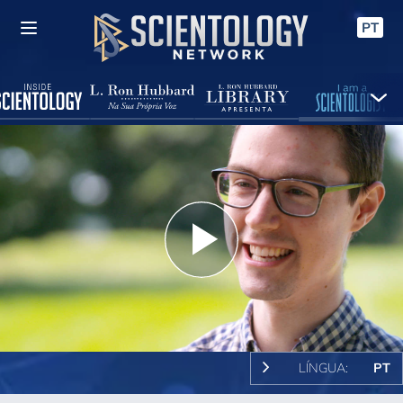
PT
Play
Video
LÍNGUA:
PT