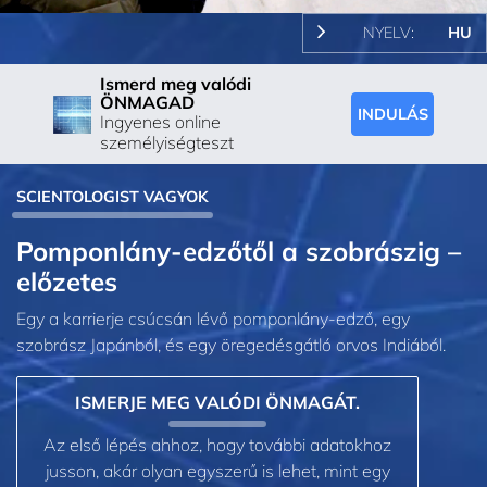
NYELV:
HU
Ismerd meg valódi
ÖNMAGAD
INDULÁS
Ingyenes online
személyiségteszt
SCIENTOLOGIST VAGYOK
Pomponlány-edzőtől a szobrászig –
előzetes
Egy a karrierje csúcsán lévő pomponlány-edző, egy
szobrász Japánból, és egy öregedésgátló orvos Indiából.
ISMERJE MEG VALÓDI ÖNMAGÁT.
Az első lépés ahhoz, hogy további adatokhoz
jusson, akár olyan egyszerű is lehet, mint egy