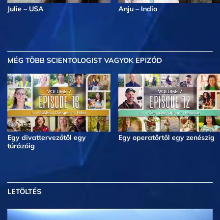
Julie – USA
Anju – India
MÉG TÖBB
SCIENTOLOGIST VAGYOK EPIZÓD
Egy divattervezőtől egy
Egy operatőrtől egy zenészig
túrázóig
LETÖLTÉS