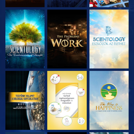
A SOROZAT
A SOROZAT
A SOROZAT
RÉSZEI
RÉSZEI
RÉSZEI
MŰSORNÉZÉS
MŰSORNÉZÉS
MŰSORNÉZÉS