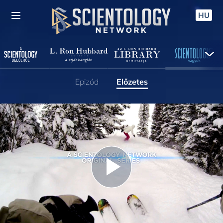
HU
Epizód
Előzetes
Play
Video