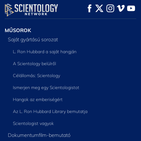
MŰSORNÉZÉS
MŰSORNÉZÉS
A SOROZAT
RÉSZEI
MŰSOROK
Saját gyártású sorozat
L. Ron Hubbard a saját hangján
A Scientology belülről
Célállomás: Scientology
Ismerjen meg egy Scientologistot
Hangok az emberiségért
Az L. Ron Hubbard Library bemutatja
Scientologist vagyok
Dokumentumfilm-bemutató