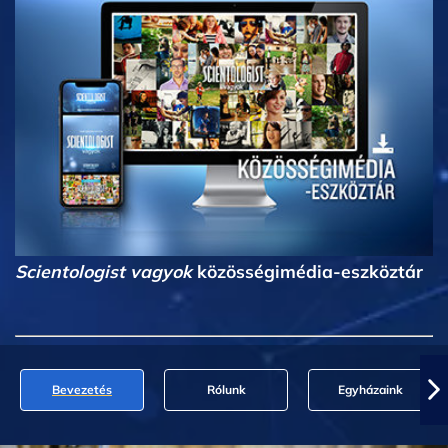
Scientologist vagyok
közösségimédia-eszköztár
Bevezetés
Rólunk
Egyházaink