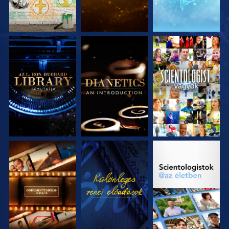
A SOROZAT
A SOROZAT
MŰSORNÉZÉS
RÉSZEI
RÉSZEI
A SOROZAT
MŰSORNÉZÉS
A SOROZAT
RÉSZEI
RÉSZEI