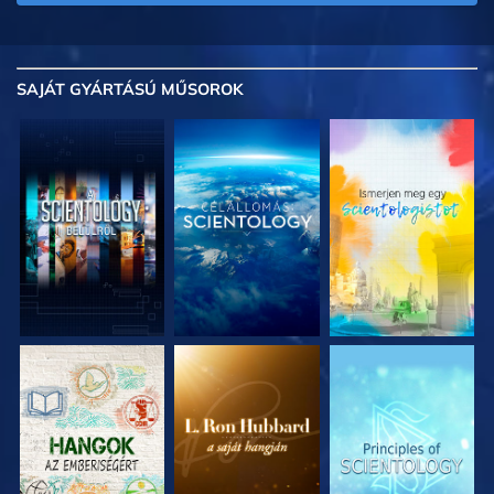
SAJÁT GYÁRTÁSÚ MŰSOROK
A SOROZAT
A SOROZAT
A SOROZAT
RÉSZEI
RÉSZEI
RÉSZEI