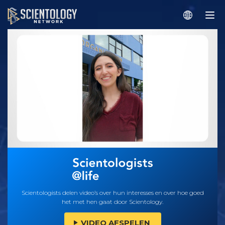
Scientologists delen video’s over hun interesses en over hoe goed
het met hen gaat door Scientology.
VIDEO AFSPELEN