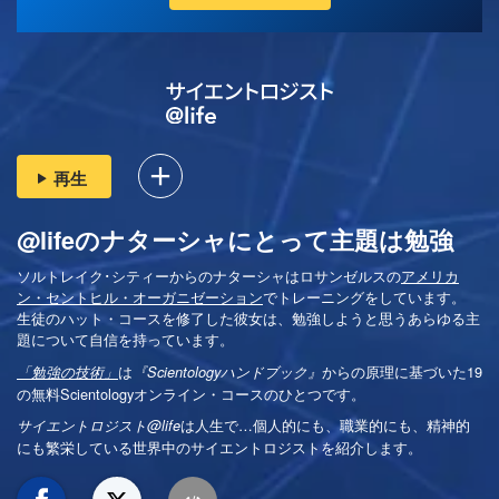
再生
@lifeのナターシャにとって主題は勉強
ソルトレイク･シティーからのナターシャはロサンゼルスの
アメリカ
ン・セントヒル・オーガニゼーション
でトレーニングをしています。
生徒のハット・コースを修了した彼女は、勉強しようと思うあらゆる主
題について自信を持っています。
は
からの原理に基づいた19
「勉強の技術」
『Scientologyハンドブック』
の無料Scientologyオンライン・コースのひとつです。
は
人生で…個人的にも、
職業的にも、精神的
サイエントロジスト@life
にも繁栄している世界中のサイエントロジストを紹介します。