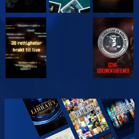
SE
SE
SE
SE
UTFORSK
SERIEN