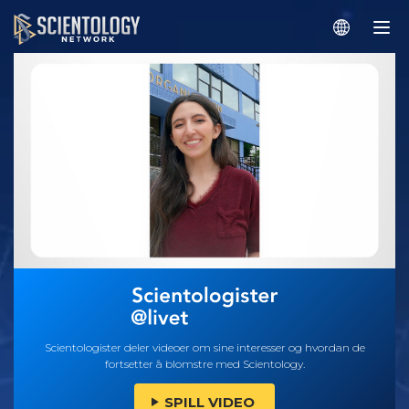
Scientologister deler videoer om sine interesser og hvordan de
fortsetter å blomstre med Scientology.
SPILL VIDEO