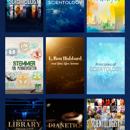
UTFORSK
UTFORSK
UTFORSK
SERIEN
SERIEN
SERIEN
UTFORSK
UTFORSK
SE
SERIEN
SERIEN