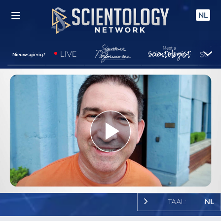
NL
LIVE
Nieuwsgierig?
Play
Video
TAAL:
NL