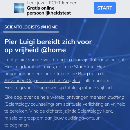
Leer jezelf ECHT kennen
START
Gratis online
persoonlijkheidstest
SCIENTOLOGISTS @HOME
Pier Luigi bereidt zich voor
op vrijheid @home
Laat je niet van de wijs brengen door zijn Italiaanse accent.
Pier Luigi komt uit Texas, de Lone Star State. Hij is
begonnen aan een non‑stopreis de Brug op in de
Advanced Organization Los Angeles
– allemaal om
Pier Luigi voor te bereiden op totale spirituele vrijheid!
Elke dag, over de hele wereld, ontvangen mensen
auditing
(Scientology counseling) om spirituele verlichting en vrijheid
te bereiken.
Vind de dichtstbijzijnde Scientology Kerk,
missie of groep
om aan jouw auditingavontuur
te beginnen.