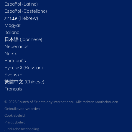
Español (Latino)
Español (Castellano)
Magyar
Italiano
日本語 (Japanese)
Nederlands
Norsk
Português
Русский (Russian)
Svenska
繁體中文 (Chinese)
Français
© 2026 Church of Scientology International. Alle rechten voorbehouden.
Gebruiksvoorwaarden
Cookiebeleid
Privacybeleid
Juridische mededeling