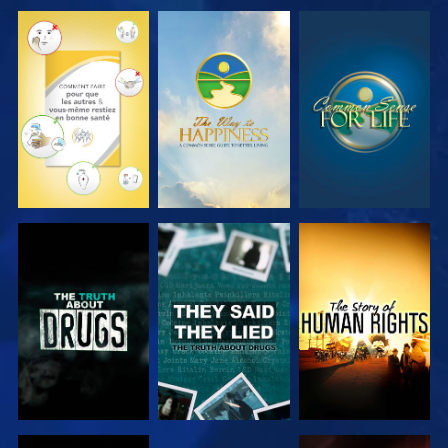
REGARDER
REGARDER
REGARDER
REGARDER
REGARDER
REGARDER