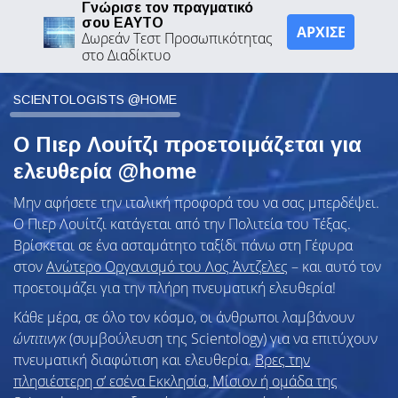
Γνώρισε τον πραγματικό
σου ΕΑΥΤΟ
ΑΡΧΙΣΕ
Δωρεάν Τεστ Προσωπικότητας
στο Διαδίκτυο
SCIENTOLOGISTS @HOME
Ο Πιερ Λουίτζι προετοιμάζεται για
ελευθερία @home
Μην αφήσετε την ιταλική προφορά του να σας μπερδέψει.
Ο Πιερ Λουίτζι κατάγεται από την Πολιτεία του Τέξας.
Βρίσκεται σε ένα ασταμάτητο ταξίδι πάνω στη Γέφυρα
στον
Ανώτερο Οργανισμό του Λος Άντζελες
– και αυτό τον
προετοιμάζει για την πλήρη πνευματική ελευθερία!
Κάθε μέρα, σε όλο τον κόσμο, οι άνθρωποι λαμβάνουν
ώντιτινγκ
(συμβούλευση της Scientology) για να επιτύχουν
πνευματική διαφώτιση και ελευθερία.
Βρες την
πλησιέστερη σ’ εσένα Εκκλησία, Μίσιον ή ομάδα της