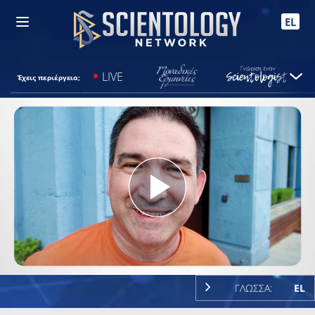
EL
LIVE
Έχεις περιέργεια;
Play
Video
ΓΛΩΣΣΑ:
EL