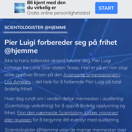
Bli kjent med den
du virkelig er
START
Gratis online personlighetstest
SCIENTOLOGISTER @HJEMME
Pier Luigi forbereder seg på frihet
@hjemme
Ikke la hans italienske aksent forvirre deg. Pier Luigi
kommer fra Lone Star-staten Texas. Han er på en non stop
reise oppover Broen på den
Avanserte organisasjonen i
Los Angeles
– det hele for å forberede Pier Luigi på total
åndelig frihet!
Hver dag rundt om i verden deltar mennesker i
auditering
(Scientology veiledning) for å oppnå åndelig opplysning og
frihet.
Finn den nærmeste Scientology Kirken, misjonen
eller gruppen
for å begynne ditt eventyr med auditering.
Scientologister @hjemme
viser de mange mennesker over