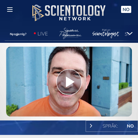
NO
LIVE
Nysgjerrig?
Play
Video
SPRÅK:
NO