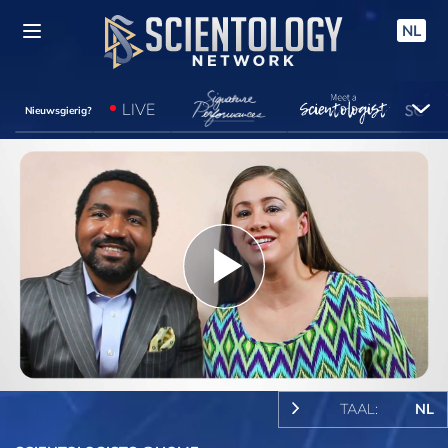
NL
LIVE
Nieuwsgierig?
Play
Video
TAAL:
NL