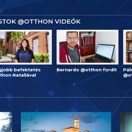
ISTOK @OTTHON VIDEÓK
egjobb befektetés
Bernardo @otthon fordít
Pál
thon Nataliával
@o