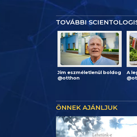
TOVÁBBI SCIENTOLOG
Jim eszméletlenül boldog
A l
@otthon
@ot
ÖNNEK AJÁNLJUK