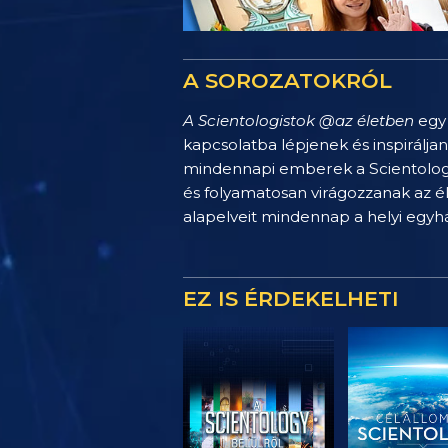
A SOROZATOKRÓL
A Scientologistok @az életben
egy 
kapcsolatba lépjenek és inspirálja
mindennapi emberek a Scientology 
és folyamatosan virágozzanak az é
alapelveit mindennap a helyi egy
EZ IS ÉRDEKELHETI