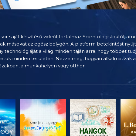
sor saját készítésű videót tartalmaz Scientologistoktól, am
nak másokat az egész bolygón. A platform betekintést nyúj
technológiáját a világ minden táján arra, hogy többet tu
letük minden területén. Nézze meg, hogyan alkalmazzák a 
házakban, a munkahelyen vagy otthon.