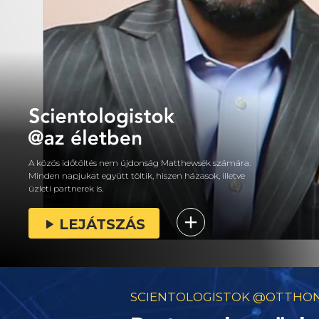
A közös időtöltés nem újdonság Matthewsék számára.
Minden napjukat együtt töltik, hiszen házasok, illetve
üzleti partnerek is.
LEJÁTSZÁS
SCIENTOLOGISTOK @OTTHO