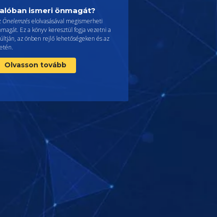
alóban ismeri önmagát?
z
Önelemzés
elolvasásával megismerheti
magát. Ez a könyv keresztül fogja vezetni a
últján, az önben rejlő lehetőségeken és az
etén.
Olvasson tovább