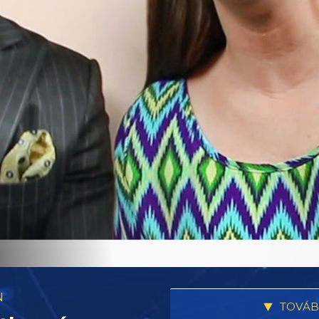
N
TOVÁB