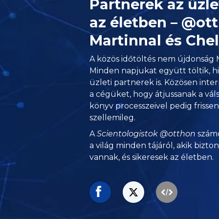
Partnerek az üzl
az életben – @ot
Martinnal és Chel
A közös időtöltés nem újdonság
Minden napjukat együtt töltik, hi
üzleti partnerek is. Közösen int
a cégüket, hogy átjussanak a vál
könyv processzeivel pedig frisse
szellemileg.
A
Scientologistok @otthon
számo
a világ minden tájáról, akik bizto
vannak, és sikeresek az életben.