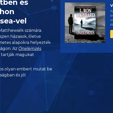
etben és
V
thon
A
ön
sea‑vel
m
él
 Matthewsék számára.
szen házasok, illetve
ernetes alapokra helyezték
ságon. Az
Önelemzés
n tartják magukat
s olyan embert mutat be
nságban és jól