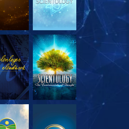
SOROZAT
MŰSORNÉZÉS
RÉSZEI
SOROZAT
MŰSORNÉZÉS
RÉSZEI