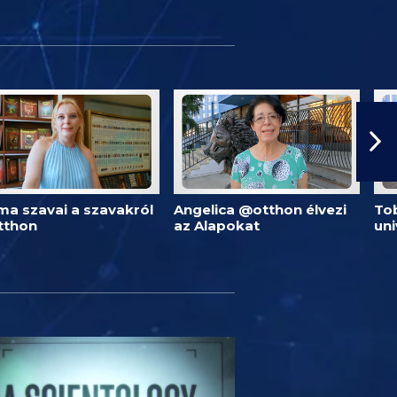
ma szavai a szavakról
Angelica @otthon élvezi
Tob
tthon
az Alapokat
un