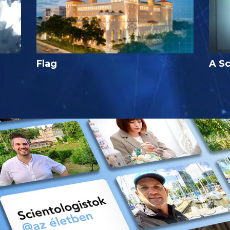
Flag
A Sc