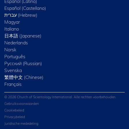
Español (Latino)
Español (Castellano)
Magyar
Italiano
日本語 (Japanese)
Nederlands
Norsk
Português
Русский (Russian)
Svenska
繁體中文 (Chinese)
Français
© 2026 Church of Scientology International. Alle rechten voorbehouden.
Gebruiksvoorwaarden
Cookiebeleid
Privacybeleid
Juridische mededeling