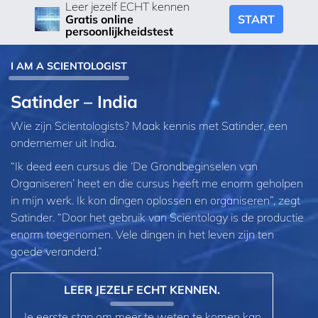
Leer jezelf ECHT kennen
START
Gratis online
persoonlijkheidstest
I AM A SCIENTOLOGIST
Satinder – India
Wie zijn Scientologists? Maak kennis met Satinder, een
ondernemer uit India.
“Ik deed een cursus die ‘De Grondbeginselen van
Organiseren’ heet en die cursus heeft me enorm geholpen
in mijn werk. Ik kon dingen oplossen en organiseren”, zegt
Satinder. “Door het gebruik van Scientology is de productie
enorm toegenomen. Vele dingen in het leven zijn ten
goede veranderd.”
LEER JEZELF ECHT KENNEN.
Je eerste stap om meer te weten te komen kan