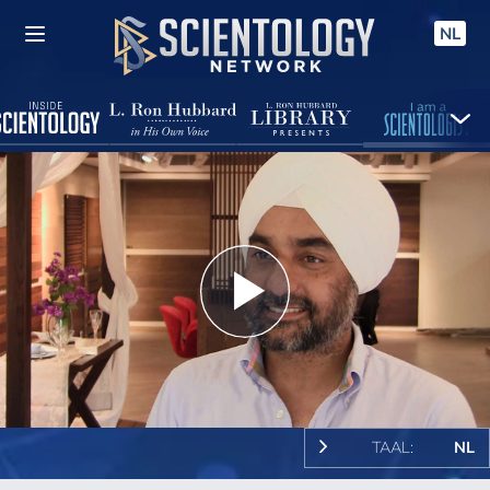
NL
Play
Video
TAAL:
NL