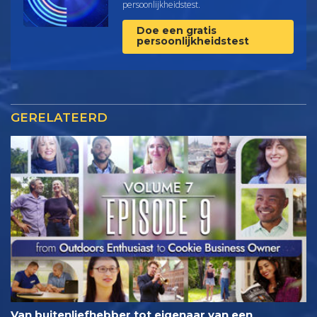
persoonlijkheids­test.
Doe een gratis
persoonlijkheidstest
GERELATEERD
Van buitenliefhebber tot eigenaar van een