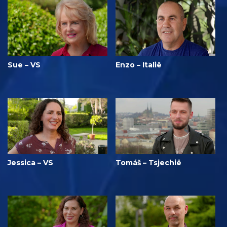
Sue – VS
Enzo – Italië
Jessica – VS
Tomáš – Tsjechië