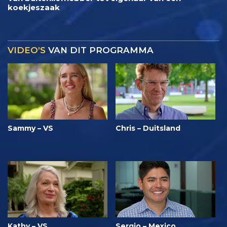
koekjeszaak
VIDEO’S
VAN DIT PROGRAMMA
Sammy – VS
Chris – Duitsland
Kathy – VS
Sergio – Mexico