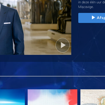
in deze één uur d
Miscavige.
Afs