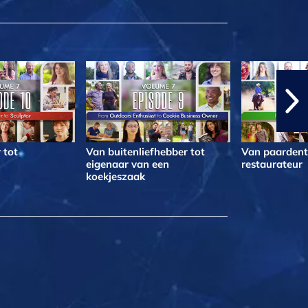
 tot
Van buitenliefhebber tot
Van paardentr
eigenaar van een
restaurateur
koekjeszaak