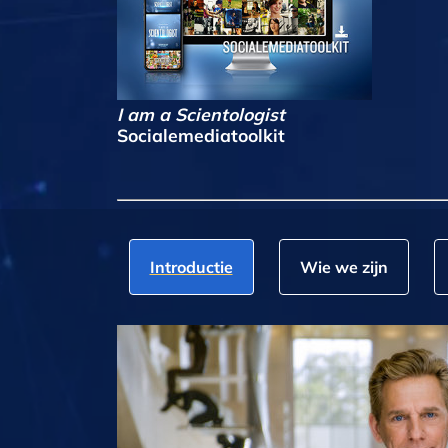
I am a Scientologist
Socialemediatoolkit
Introductie
Wie we zijn