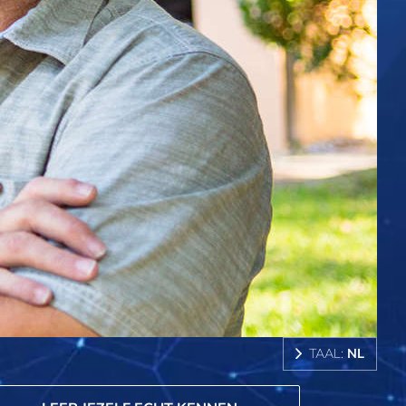
TAAL:
NL