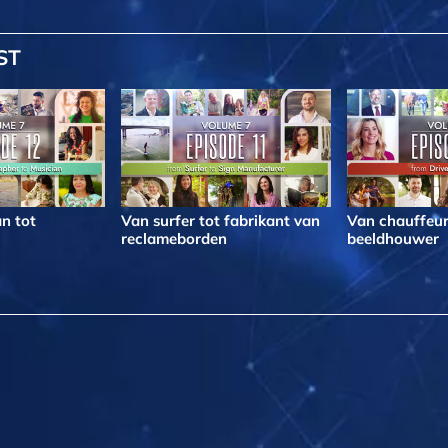
ST
n tot
Van surfer tot fabrikant van
Van chauffeur
reclameborden
beeldhouwer