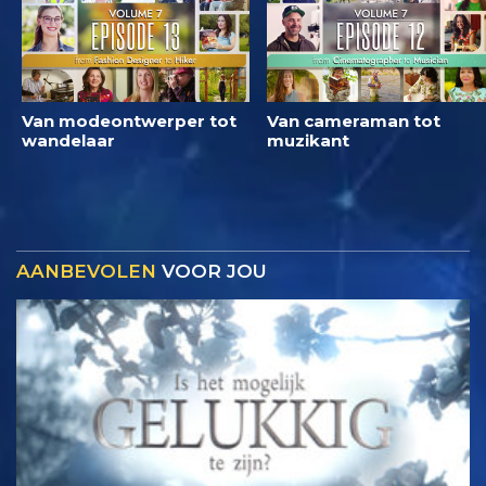
Van modeontwerper tot
Van cameraman tot
wandelaar
muzikant
AANBEVOLEN
VOOR JOU