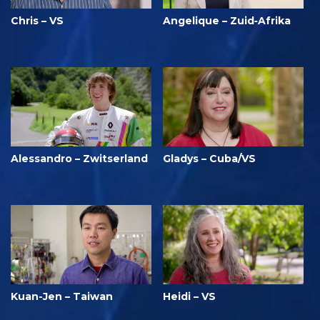
Chris – VS
Angelique – Zuid‑Afrika
Alessandro – Zwitserland
Gladys – Cuba/VS
Kuan-Jen – Taiwan
Heidi – VS