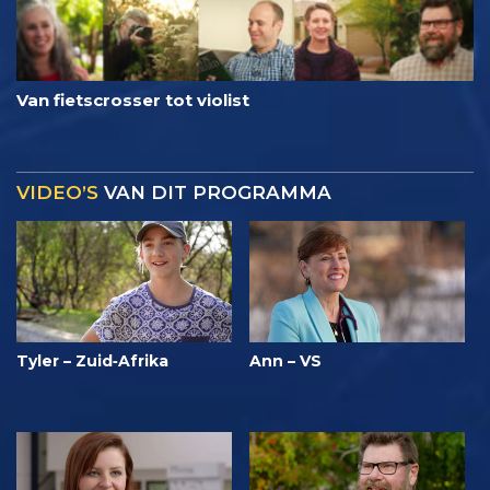
Van fietscrosser tot violist
VIDEO’S
VAN DIT PROGRAMMA
Tyler – Zuid‑Afrika
Ann – VS