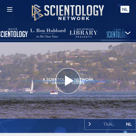
NL
Play
Video
TAAL:
NL