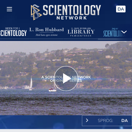
DA
Play
Video
SPROG:
DA