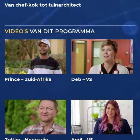
Van chef-kok tot tuinarchitect
VIDEO’S
VAN DIT PROGRAMMA
Prince – Zuid‑Afrika
Deb – VS
Zoltán – Hongarije
April – VS