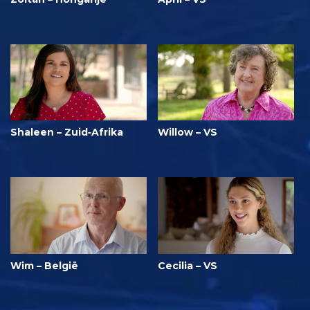
Shaleen – Zuid‑Afrika
Willow – VS
Wim – België
Cecilia – VS