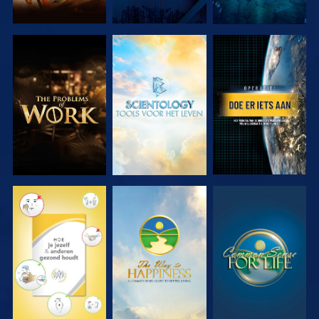
VERKEN DE
VERKEN DE
KIJK
SERIE
SERIE
KIJK
KIJK
KIJK