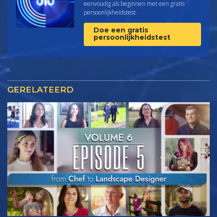
eenvoudig als beginnen met een gratis
persoonlijkheids­test.
Doe een gratis
persoonlijkheidstest
GERELATEERD