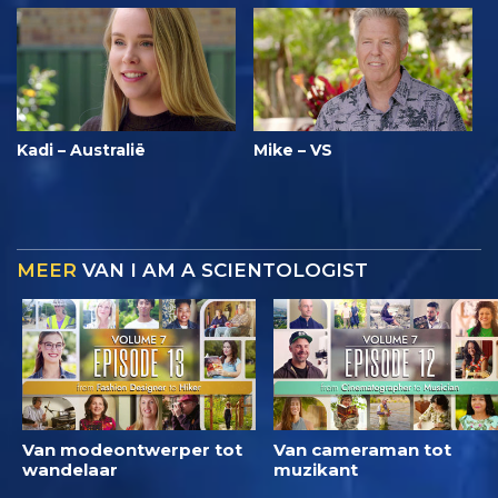
Kadi – Australië
Mike – VS
MEER
VAN I AM A SCIENTOLOGIST
Van modeontwerper tot
Van cameraman tot
wandelaar
muzikant