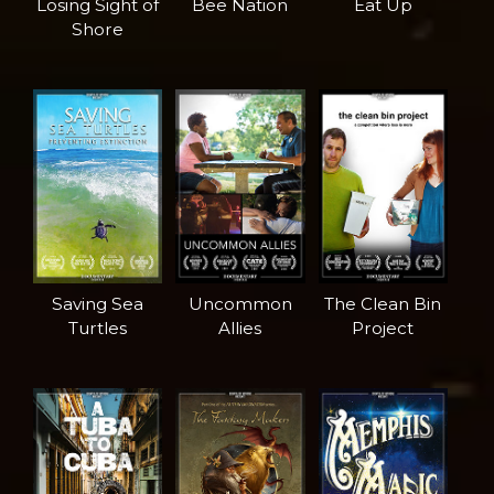
Losing Sight of
Bee Nation
Eat Up
Shore
Saving Sea
Uncommon
The Clean Bin
Turtles
Allies
Project