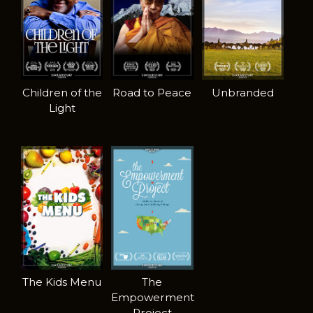
Children of the
Road to Peace
Unbranded
Light
The Kids Menu
The
Empowerment
Project