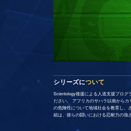
シリーズに
ついて
Scientology後援による人道支
ださい。 アフリカのサハラ以南から
の危険性について地域社会を教育し、
組は、彼らの闘いにおける忍耐力の強