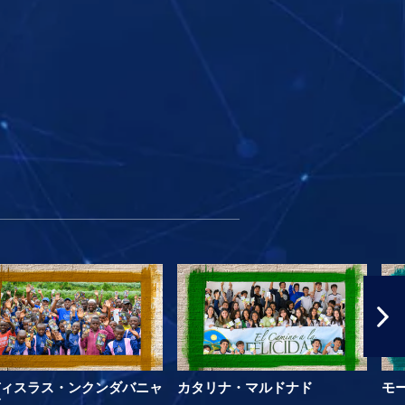
ィスラス・ンクンダバニャ
カタリナ・マルドナド
モ