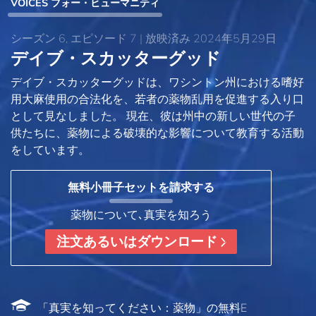
VOICES フォー・ヒューマニティ
シーズン 6, エピソード 7 | 放映済み 2024年5月29日
デイブ・スカッターグッド
デイブ・スカッターグッドは、ワシントン州における嗜好
用大麻使用の合法化を、若者の薬物乱用を促進する入り口
として見なしました。 現在、彼は州中の新しい世代の子
供たちに、薬物による破壊的な影響について教育する活動
をしています。
無料小冊子セットを請求する
薬物について､真実を知ろう
注文あるいはダウンロード
「真実を知ってください：薬物」の無料E