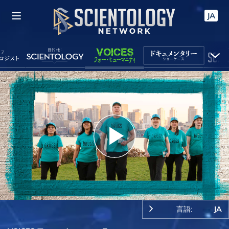
JA
Play
Video
言語:
JA