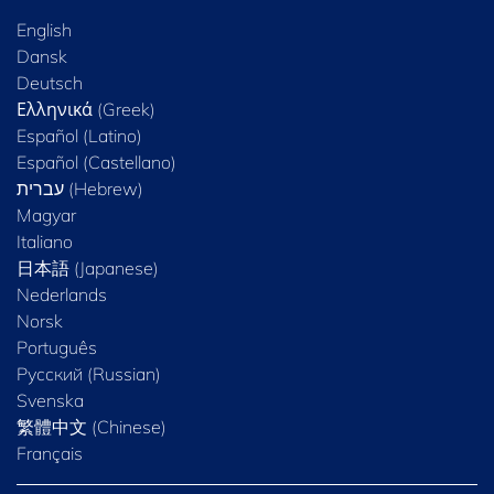
English
Dansk
Deutsch
Ελληνικά (Greek)
Español (Latino)
Español (Castellano)
Magyar
Italiano
日本語 (Japanese)
Nederlands
Norsk
Português
Русский (Russian)
Svenska
繁體中文 (Chinese)
Français