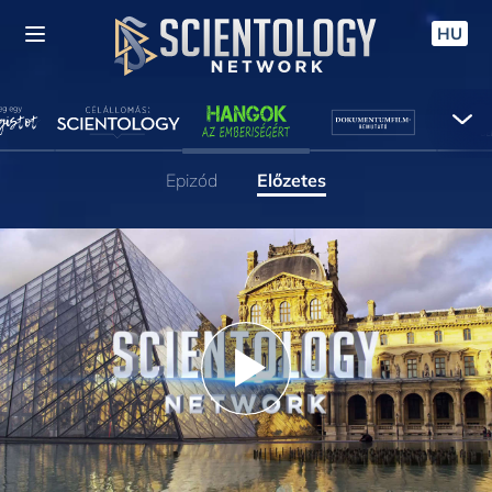
HU
Epizód
Előzetes
Play
Video