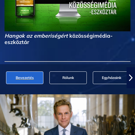
Hangok az emberiségért
közösségimédia-
eszköztár
Bevezetés
Rólunk
Egyházaink