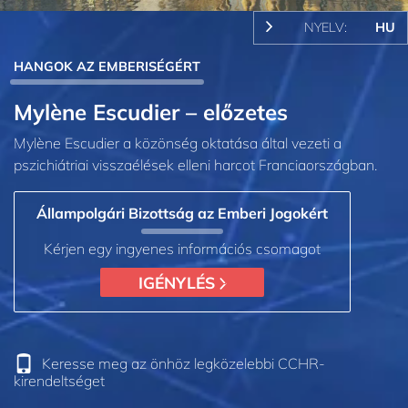
NYELV:
HU
HANGOK AZ EMBERISÉGÉRT
Mylène Escudier – előzetes
Mylène Escudier a közönség oktatása által vezeti a
pszichiátriai visszaélések elleni harcot Franciaországban.
Állampolgári Bizottság az Emberi Jogokért
Kérjen egy ingyenes információs csomagot
IGÉNYLÉS
Keresse meg az önhöz legközelebbi CCHR-
kirendeltséget