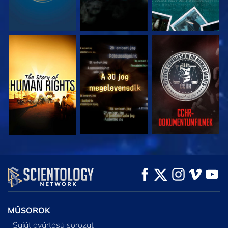
MŰSORNÉZÉS
MŰSORNÉZÉS
MŰSORNÉZÉS
MŰSORNÉZÉS
MŰSORNÉZÉS
A SOROZAT
RÉSZEI
MŰSOROK
Saját gyártású sorozat