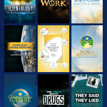
MŰSORNÉZÉS
MŰSORNÉZÉS
MŰSORNÉZÉS
MŰSORNÉZÉS
MŰSORNÉZÉS
MŰSORNÉZÉS