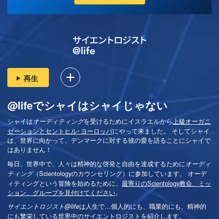
再生
@lifeでシャイはシャイじゃない
シャイは
を受けるためにイスラエルから
上級オーガニ
オーディティング
ゼーションとセントヒル･ヨーロッパ
にやって来ました。 そしてシャイ
は、世界に向かって、デンマークに対する彼の愛を語ることにシャイで
はありません！
毎日、世界中で、人々は精神的な啓発と自由を達成するために
オーディ
（Scientologyのカウンセリング）に参加しています。 オーデ
ティング
ィティングという冒険を始めるために、
最寄りのScientology教会、ミッ
ション、グループを見付けてください
。
は
人生で…個人的にも、
職業的にも、精神的
サイエントロジスト@life
にも繁栄している世界中のサイエントロジストを紹介します。