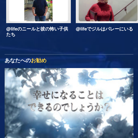
@lifeのニールと彼の怖い子供
@lifeでジルはバレーにいる
たち
あなたへの
お勧め