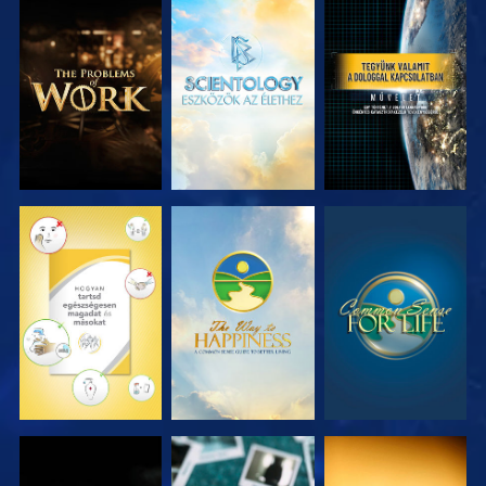
A SOROZAT
A SOROZAT
MŰSORNÉZÉS
RÉSZEI
RÉSZEI
MŰSORNÉZÉS
MŰSORNÉZÉS
MŰSORNÉZÉS