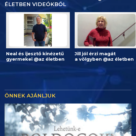
ÉLETBEN VIDEÓKBÓL
Neal és ijesztő kinézetű
Jill jól érzi magát
gyermekei @az életben
a völgyben @az életben
ÖNNEK AJÁNLJUK