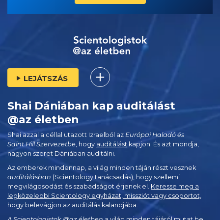
LEJÁTSZÁS
Shai Dániában kap auditálást
@az életben
Shai azzal a céllal utazott Izraelből az
Európai Haladó és
Saint Hill Szervezetbe
, hogy
auditálást
kapjon. És azt mondja,
nagyon szeret Dániában auditálni.
Az emberek mindennap, a világ minden táján részt vesznek
auditálásban
(Scientology tanácsadás), hogy szellemi
megvilágosodást és szabadságot érjenek el.
Keresse meg a
legközelebbi Scientology egyházat, missziót vagy csoportot,
hogy belevágjon az auditálás kalandjába.
A Scientologistok @az életben
a világ minden tájáról mutat be