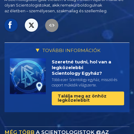
olyan Scientologistokat, akik remekül boldogulnak
az életben – személyesen,
szakmailag és szellemileg.
TOVÁBBI INFORMÁCIÓK
Szeretné tudni, hol van a
legközelebbi
Scientology Egyház?
Több ezer Scientology egyház, misszió és
csoport működik világszerte.
Találja meg az önhöz
legközelebbit
MÉG TÖBB
A SCIENTOLOGISTOK @AZ