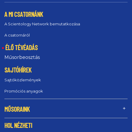
A MI CSATORNÁNK
A Scientology Network bemutatkozása
A csatornáról
ÉLŐ TÉVÉADÁS
Műsorbeosztás
SAJTÓHÍREK
Sajtóközlemények
Promóciós anyagok
MŰSORAINK
HOL NÉZHETI