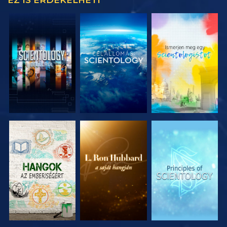
EZ IS ÉRDEKELHETI
A SOROZAT
A SOROZAT
A SOROZAT
RÉSZEI
RÉSZEI
RÉSZEI