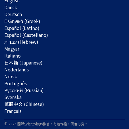
English
Dansk
Deutsch
Ελληνικά (Greek)
Español (Latino)
Español (Castellano)
Magyar
Italiano
日本語 (Japanese)
Nederlands
Norsk
Português
Русский (Russian)
Svenska
繁體中文 (Chinese)
Français
© 2026 國際
Scientology
教會。有著作權，侵害必究。