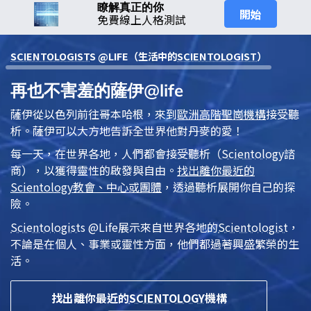
瞭解真正的你
開始
免費線上人格測試
SCIENTOLOGIST
S @LIFE（生活中的
SCIENTOLOGIST
）
再也不害羞的薩伊@life
薩伊從以色列前往哥本哈根，來到
歐洲高階聖崗機構
接受
聽
析
。薩伊可以大方地告訴全世界他對丹麥的愛！
每一天，在世界各地，人們都會接受
聽析
（
Scientology
諮
商），以獲得靈性的啟發與自由。
找出離你最近的
Scientology
教會、中心或團體
，透過聽析展開你自己的探
險。
Scientologist
s @Life
展示來自世界各地的
Scientologist
，
不論是在個人、事業或靈性方面，他們都過著興盛繁榮的生
活。
找出離你最近的
SCIENTOLOGY
機構