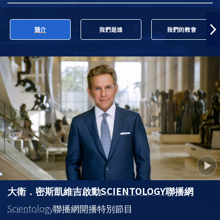
簡介
我們是誰
我們的教會
SCIENTOLOGY
大衛．密斯凱維吉啟動
聯播網
Scientology
聯播網開播特別節目