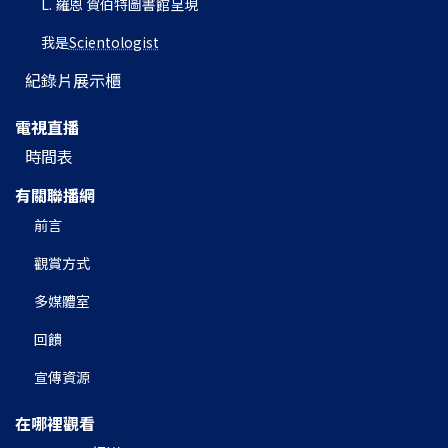
L. 羅恩 賀伯特圖書館呈現
我是
Scientologist
紀錄片展示櫃
電視直播
時間表
有關聯播網
前言
觀賞方式
多媒體室
回饋
宣傳資源
在哪裡觀看