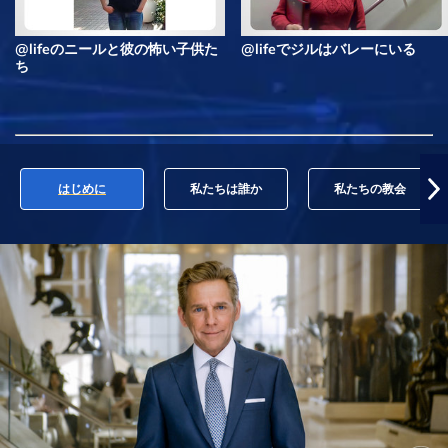
@lifeのニールと彼の怖い子供た
@lifeでジルはバレーにいる
ち
はじめに
私たちは誰か
私たちの教会