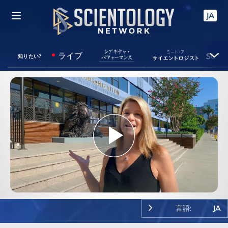
JA
ライブ
知りたい?
Play
Video
言語:
JA