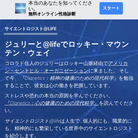
本当のあなたを知ってくださ
スタート
い｡
無料オンライン性格診断
サイエントロジスト@LIFE
ジュリーと@lifeでロッキー・マウン
テン・ウェイ
コロラド住人のジュリーはロッキー山脈経由で
アメリカ
ン・セントヒル・オーガニゼーション
に来ました。 そし
て今、
『Dianetics：精神の健康のための現代科学』
を勉強
することで、彼女は心の働きを把握しています。
ストレスや恐れの本当の原因を学んでください。
『Dianetics：心の健康のための現代科学』
を読んでくださ
い。
サイエントロジスト@life
は
人生で…個人的にも、
職業的に
も、精神的にも繁栄している世界中のサイエントロジスト
を紹介します。