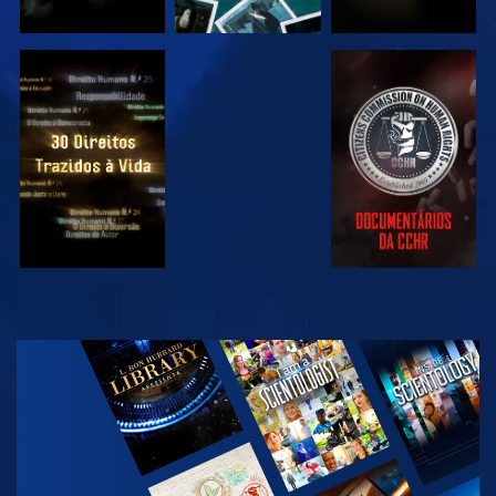
VER
VER
VER
VER
EXPLORAR A
SÉRIE