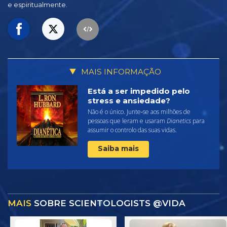
e espiritualmente.
MAIS INFORMAÇÃO
Está a ser impedido pelo
stress e ansiedade?
Não é o único. Junte‑se aos milhões de
pessoas que leram e usaram
Dianetics
para
assumir o controlo das suas vidas.
Saiba mais
MAIS
SOBRE SCIENTOLOGISTS @VIDA