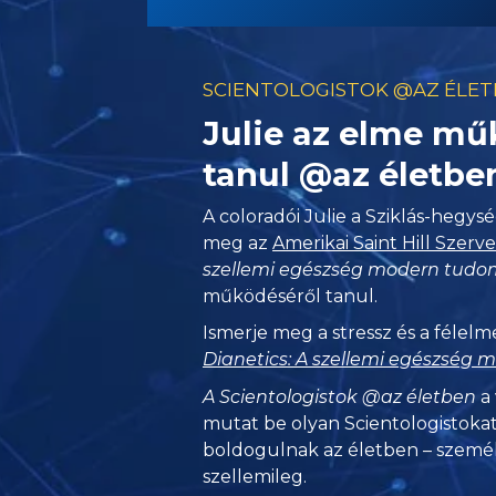
SCIENTOLOGISTOK @AZ ÉLE
Julie az elme mű
tanul @az életbe
A coloradói Julie a Sziklás-hegy
meg az
Amerikai Saint Hill Szerv
szellemi egészség modern tud
működéséről tanul.
Ismerje meg a stressz és a félelme
Dianetics: A szellemi egészség
A Scientologistok @az életben
a 
mutat be olyan Scientologistokat
boldogulnak
az életben – szemé
szellemileg.