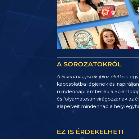
A SOROZATOKRÓL
A Scientologistok @az életben
egy 
kapcsolatba lépjenek és inspirálja
mindennapi emberek a Scientology 
és folyamatosan virágozzanak az é
alapelveit mindennap a helyi egy
EZ IS ÉRDEKELHETI