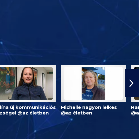
lína új kommunikációs
Michelle nagyon lelkes
Har
zségei @az életben
@az életben
@a