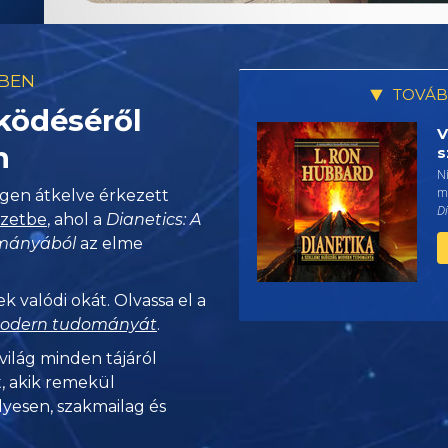
TBEN
TOVÁB
ködéséről
V
n
s
N
mi
ségen átkelve érkezett
Di
ezetbe
, ahol a
Dianetics: A
ományából
az elme
k valódi okát. Olvassa el a
 modern tudományát
.
világ minden tájáról
, akik remekül
lyesen,
szakmailag és