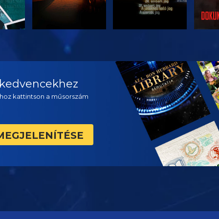
ZÉS
MŰSORNÉZÉS
MŰSORNÉZÉS
A 
a kedvencekhez
hoz kattintson a műsorszám
MEGJELENÍTÉSE