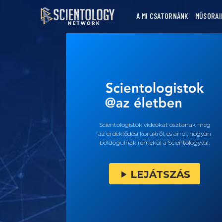
A MI CSATORNÁNK
MŰSORAI
Scientologistok videókat osztanak meg
az érdeklődési körükről, és arról, hogyan
boldogulnak remekül a Scientologyval.
LEJÁTSZÁS