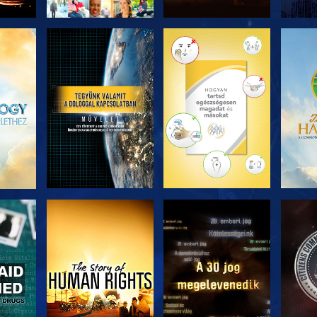
ZÉS
A SOROZAT
A SOROZAT
A 
RÉSZEI
RÉSZEI
ZÉS
MŰSORNÉZÉS
MŰSORNÉZÉS
MŰ