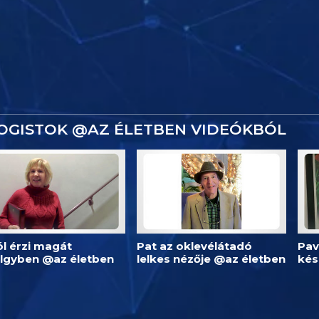
OGISTOK @AZ ÉLETBEN VIDEÓKBÓL
 jól érzi magát
Pat az oklevélátadó
Pav
ölgyben @az életben
lelkes nézője @az életben
kés