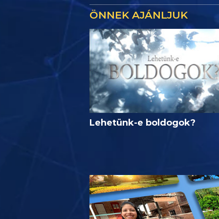
ÖNNEK AJÁNLJUK
Lehetünk-e boldogok?