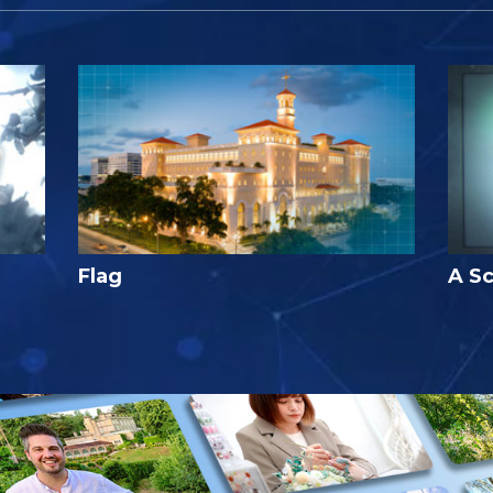
Flag
A Sc