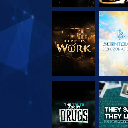
A SOROZAT
MŰSORNÉ
RÉSZEI
MŰSORNÉZÉS
MŰSORNÉ