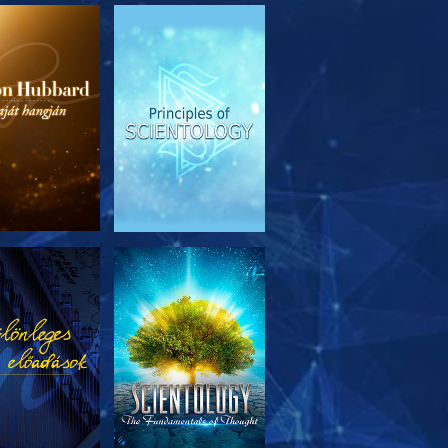
SOROZAT
MŰSORNÉZÉS
RÉSZEI