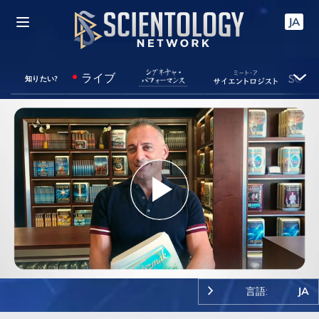
JA
ライブ
知りたい?
Play
Video
言語:
JA