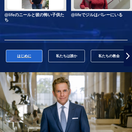
@lifeのニールと彼の怖い子供た
@lifeでジルはバレーにいる
ち
はじめに
私たちは誰か
私たちの教会