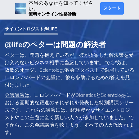
本当のあなたを知ってくださ
スタート
い｡
無料オンライン性格診断
サイエントロジスト@LIFE
@lifeのペターは問題の解決者
ペターは、問題を抱えているが、彼が提案した解決策を受
け入れないビジネス相手に当惑しています。 でも彼は、
故郷のオーグ、
Scientology教会ブダペスト
で勉強している
L. ロン ハバードの会議に、彼らを助けるための答えを見
付けました。
会議講演は
、L. ロン ハバードがDianeticsとScientologyに
おける画期的な躍進のそれぞれを発表した特別講演シリー
ズです。 これらの講演には、経験豊かなサイエントロジ
ストやこの主題に全く新しい人々が参加していました。で
すから、この会議講演を聴くよう、すべての人が招かれま
す。