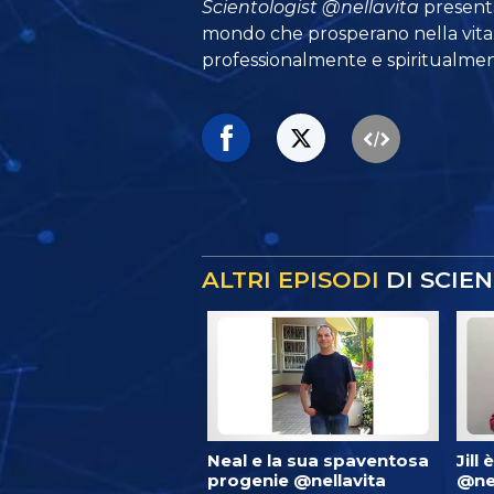
Scientologist @nellavita
presenta
mondo che prosperano
nella vit
professionalmente e spiritualmen
ALTRI EPISODI
DI SCIE
Neal e la sua spaventosa
Jill 
progenie @nellavita
@nel