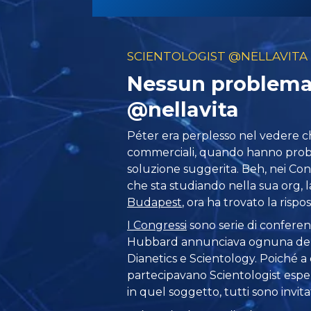
SCIENTOLOGIST @NELLAVITA
Nessun problema
@nellavita
Péter era perplesso nel vedere c
commerciali, quando hanno probl
soluzione suggerita. Beh, nei Co
che sta studiando nella sua org, 
Budapest
, ora ha trovato la rispo
I Congressi
sono serie di conferen
Hubbard annunciava ognuna dell
Dianetics e Scientology. Poiché 
partecipavano Scientologist espe
in quel soggetto, tutti sono invita