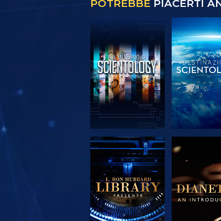
POTREBBE
PIACERTI A
ESPLORA LE
ESPLORA
SERIE
SERIE