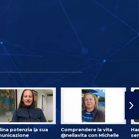
lína potenzia la sua
Comprendere la vita
Har
unicazione
@nellavita con Michelle
se