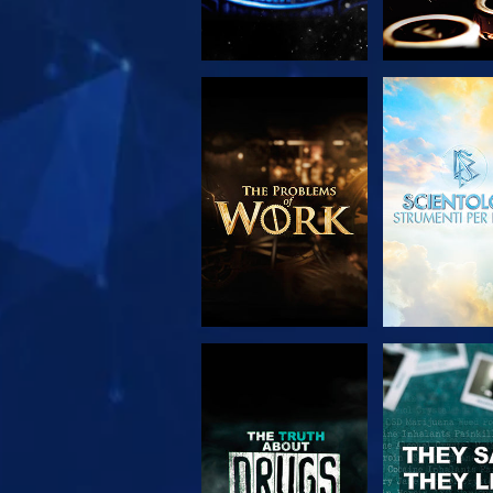
ESPLORA LE
GUARD
SERIE
GUARDA
GUARD