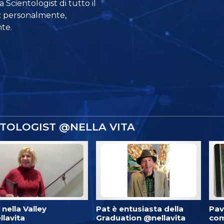
 Scientologist di tutto il
a: personalmente,
te.
NTOLOGIST @NELLA VITA
è nella Valley
Pat è entusiasta della
Pav
lavita
Graduation @nellavita
com