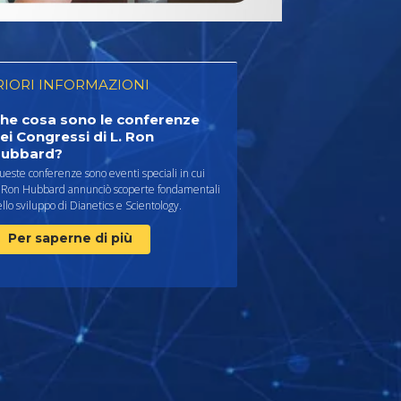
RIORI INFORMAZIONI
he cosa sono le conferenze
ei Congressi di L. Ron
ubbard?
este conferenze sono eventi speciali in cui
. Ron Hubbard annunciò scoperte fondamentali
llo sviluppo di Dianetics e Scientology.
Per saperne di più