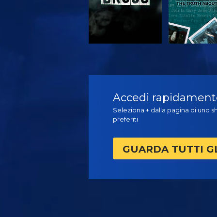
GUARDA
GUARD
Accedi rapidamente 
Seleziona + dalla pagina di uno sh
preferiti
GUARDA TUTTI G