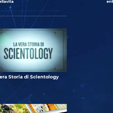
llavita
ent
era Storia di Scientology