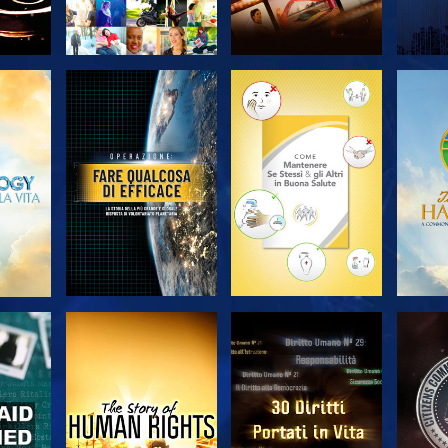
A
ESPLORA LE
ESPLORA LE
ES
SERIE
SERIE
A
GUARDA
GUARDA