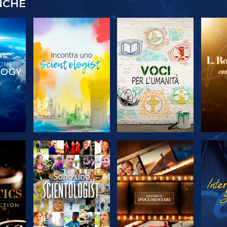
NCHE
 LE
ESPLORA LE
ESPLORA LE
ES
SERIE
SERIE