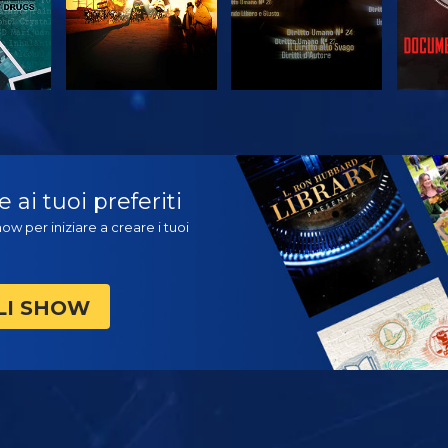
A
GUARDA
GUARDA
ES
ai tuoi preferiti
ow per iniziare a creare i tuoi
LI SHOW