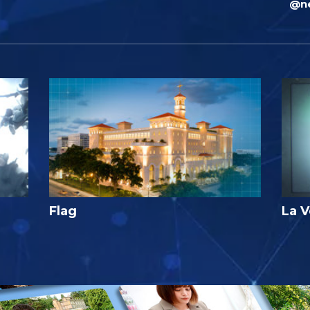
@ne
Flag
La V