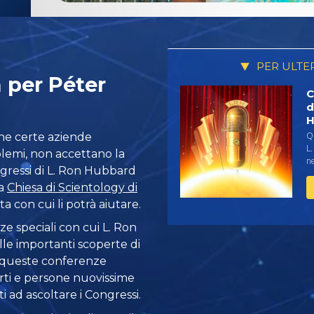
PER ULTE
 per Péter
C
d
H
Qu
he certe aziende
L
emi, non accettano la
ne
ngressi di L. Ron Hubbard
la
Chiesa di Scientology di
sta con cui li potrà aiutare.
ze speciali con cui L. Ron
e importanti scoperte di
a queste conferenze
rti e persone nuovissime
ti ad ascoltare i Congressi.