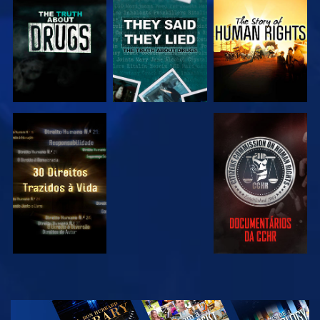
VER
VER
VER
VER
VER
VER
VER
EXPLORAR A
SÉRIE