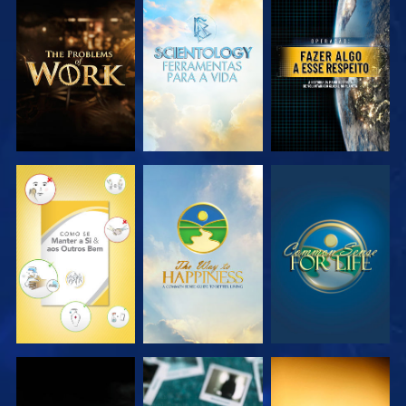
EXPLORAR A
EXPLORAR A
VER
SÉRIE
SÉRIE
VER
VER
VER