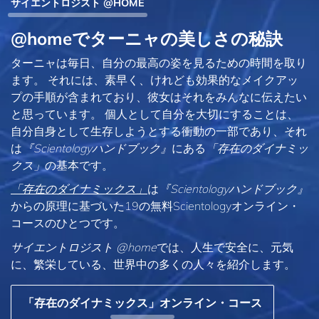
サイエントロジスト @HOME
@homeでターニャの美しさの秘訣
ターニャは毎日、自分の最高の姿を見るための時間を取り
ます。 それには、素早く、けれども効果的なメイクアッ
プの手順が含まれており、彼女はそれをみんなに伝えたい
と思っています。 個人として自分を大切にすることは、
自分自身として生存しようとする衝動の一部であり、それ
は
『Scientologyハンドブック』
にある
「存在のダイナミッ
クス」
の基本です。
「存在のダイナミックス」
は
『Scientologyハンドブック』
からの原理に基づいた19の無料Scientologyオンライン・
コースのひとつです。
サイエントロジスト @home
では、人生で安全に、元気
に、繁栄している、世界中の多くの人々を紹介します。
「存在のダイナミックス」オンライン・コース