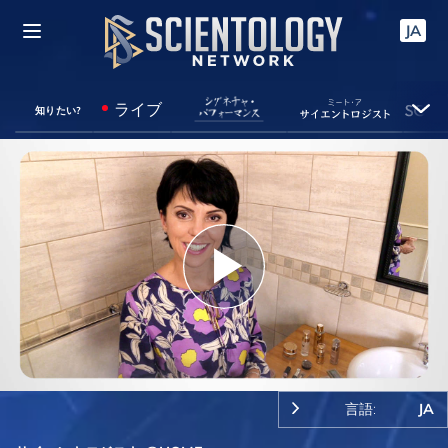
JA
ライブ
知りたい?
Play
Video
言語:
JA