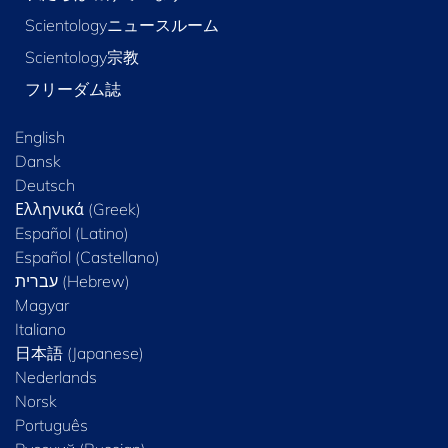
Scientologyニュースルーム
Scientology宗教
フリーダム誌
English
Dansk
Deutsch
Ελληνικά (Greek)
Español (Latino)
Español (Castellano)
Magyar
Italiano
日本語 (Japanese)
Nederlands
Norsk
Português