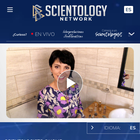
ES
EN VIVO
¿Curioso?
Play
Video
IDIOMA:
ES