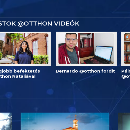
ISTOK @OTTHON VIDEÓK
egjobb befektetés
Bernardo @otthon fordít
Pál
thon Nataliával
@o