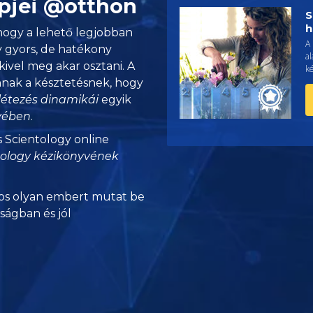
pjei @otthon
S
h
hogy a lehető legjobban
A 
y gyors, de hatékony
a
ivel meg akar osztani. A
ké
nak a késztetésnek, hogy
létezés dinamikái
egyik
yvében
.
s Scientology online
tology kézikönyvének
s olyan embert mutat be
nságban és jól