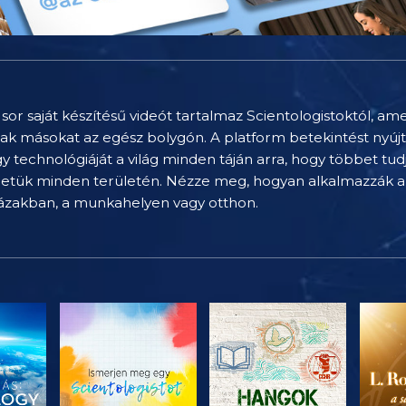
sor saját készítésű videót tartalmaz Scientologistoktól, am
nak másokat az egész bolygón. A platform betekintést nyúj
technológiáját a világ minden táján arra, hogy többet tu
letük minden területén. Nézze meg, hogyan alkalmazzák a 
házakban, a munkahelyen vagy otthon.