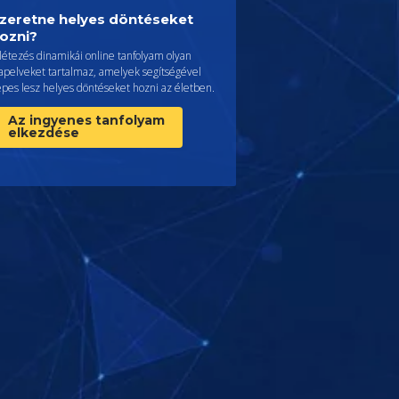
zeretne helyes döntéseket
ozni?
létezés dinamikái online tanfolyam olyan
lapelveket tartalmaz, amelyek segítségével
pes lesz helyes döntéseket hozni az életben.
Az ingyenes tanfolyam
elkezdése