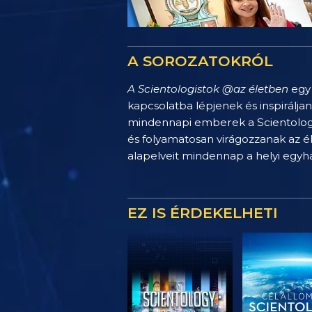
A SOROZATOKRÓL
A Scientologistok @az életben
egy 
kapcsolatba lépjenek és inspirálja
mindennapi emberek a Scientology 
és folyamatosan virágozzanak az é
alapelveit mindennap a helyi egy
EZ IS ÉRDEKELHETI