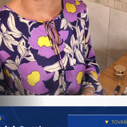
N
TOVÁB