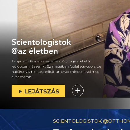
Tanja mindennap szán arra időt, hogy a lehető
legjobban nézzen ki. Ez magában foglal egy gyors, de
hatékony sminktechnikát, amelyet mindenkivel meg
akar osztani.
LEJÁTSZÁS
SCIENTOLOGISTOK @OTTHO