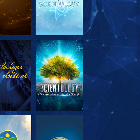
SOROZAT
MŰSORNÉZÉS
RÉSZEI
SOROZAT
MŰSORNÉZÉS
RÉSZEI