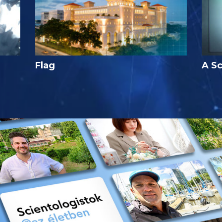
Flag
A Sc