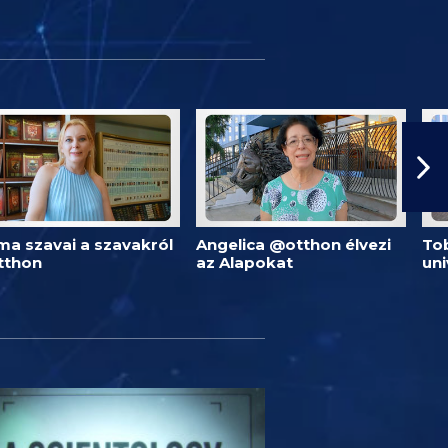
ma szavai a szavakról
Angelica @otthon élvezi
Tob
tthon
az Alapokat
un