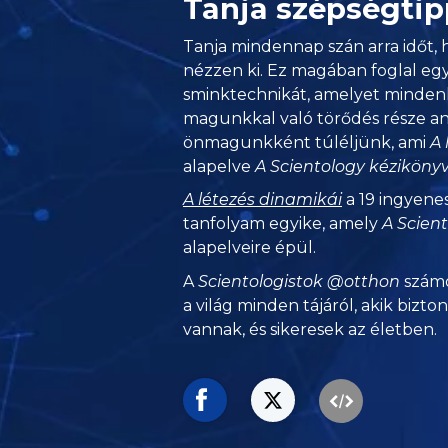
Tanja szépségtip
Tanja mindennap szán arra időt, 
nézzen ki. Ez magában foglal eg
sminktechnikát, amelyet mindenk
magunkkal való törődés része an
önmagunkként túléljünk, ami
A 
alapelve
A Scientology kézikön
A létezés dinamikái
a 19 ingyene
tanfolyam egyike, amely
A Scien
alapelveire épül.
A
Scientologistok @otthon
számo
a világ minden tájáról, akik bizto
vannak, és sikeresek az életben.