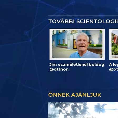
TOVÁBBI SCIENTOLOG
Jim eszméletlenül boldog
A l
@otthon
@ot
ÖNNEK AJÁNLJUK