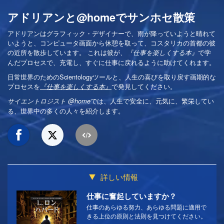
アドリアンと@homeでサンホセ散策
アドリアンはグラフィック・デザイナーで、雨が降っていようと晴れて
いようと、コンピュータ画面から休憩を取って、コスタリカの首都の彼
の近所を散歩しています。 これは彼が、
で学
『仕事を楽しくする本』
んだプロセスで、充電し、すぐに仕事に戻れるように助けてくれます。
日常世界のためのScientologyツールと、人生の喜びを取り戻す画期的な
プロセスを
で発見してください。
『仕事を楽しくする本』
では、人生で安全に、元気に、繁栄してい
サイエントロジスト @home
る、世界中の多くの人々を紹介します。
詳しい情報
仕事に奮起していますか？
仕事のあらゆる努力、あらゆる問題に適用で
きる上位の原則と法則を見つけてください。