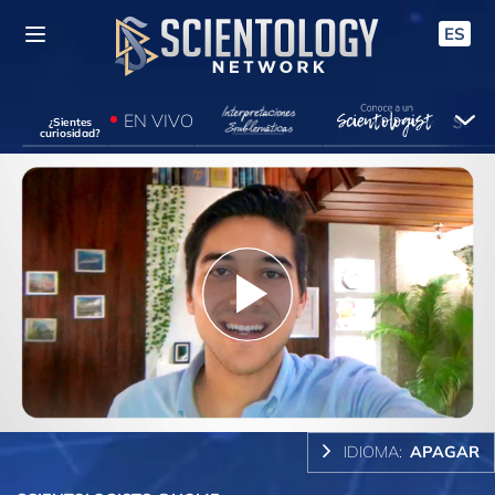
ES
EN VIVO
¿Sientes
curiosidad?
Play
Video
IDIOMA:
APAGAR