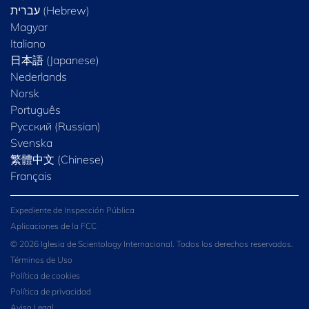
Magyar
Italiano
日本語 (Japanese)
Nederlands
Norsk
Português
Русский (Russian)
Svenska
繁體中文 (Chinese)
Français
Expediente de Inspección Pública
Aplicaciones de la FCC
© 2026 Iglesia de Scientology Internacional. Todos los derechos reservados.
Términos de Uso
Política de cookies
Política de privacidad
Aviso Legal