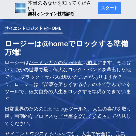
本当のあなたを知ってくださ
スタート
い｡
無料オンライン性格診断
サイエントロジスト @HOME
ロージーは@homeでロックする準備
万端!
ロージーは
バーミンガムのScientology教会
にます。そこは
いくつかの世界で最も偉大なロック・バンドを輩出した地
です。 ブラック・サバスは聴いたことがありますか？
今、ロージーは
『仕事を楽しくする本』
の本で学んでいる
ツールで、彼女自身の人生をロックする準備ができていま
す。
日常世界のためのScientologyツールと、人生の喜びを取り
戻す画期的なプロセスを
『仕事を楽しくする本』
で発見し
てください。
サイエントロジスト @home
では、人生で安全に、元気